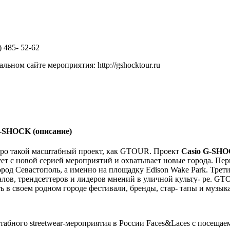
) 485- 52-62
ьном сайте мероприятия: http://gshocktour.ru
 G-SHOCK
(описание)
про такой масштабный проект, как GTOUR. Проект
Casio G-SH
тует с новой серией мероприятий и охватывает новые города. П
род Севастополь, а именно на площадку Edison Wake Park. Трети
лов, трендсеттеров и лидеров мнений в уличной культу- ре. GT
 в своем родном городе фестивали, бренды, стар- тапы и музык
абного streetwear-мероприятия в России Faces&Laces с посещаем