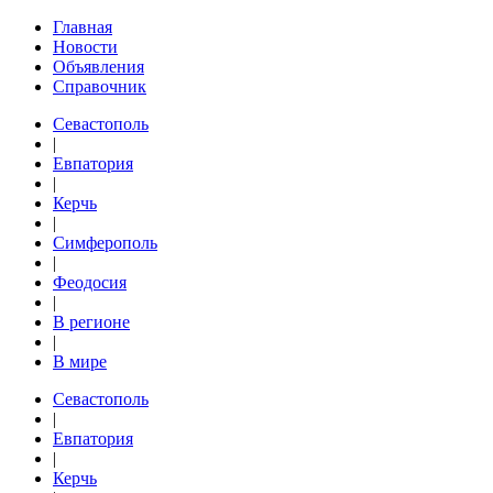
Главная
Новости
Объявления
Справочник
Севастополь
|
Евпатория
|
Керчь
|
Симферополь
|
Феодосия
|
В регионе
|
В мире
Севастополь
|
Евпатория
|
Керчь