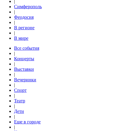
|
Симферополь
|
Феодосия
|
В регионе
|
В мире
Все события
|
Концерты
|
Выставки
|
Вечеринки
|
Спорт
|
Театр
|
Дети
|
Еще в городе
|