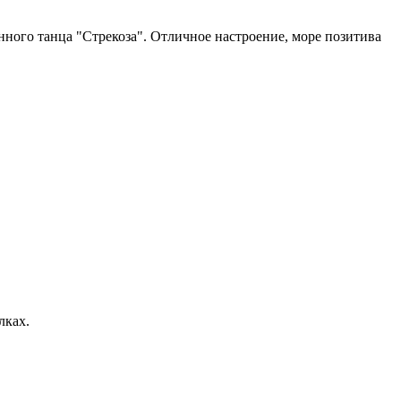
нного танца "Стрекоза". Отличное настроение, море позитива
лках.