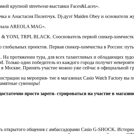
мой крупной streetwear-выставки Faces&Laces».
очка и Анастасия Пилепчук. Dj-дуэт Maiden Obey и основател
журнала AREOLA MAG».
 & YONI, TRPL BLACK. Сооснователь первой сникер-химчистки 
 глобальных проектов. Первая сникер-химчистка в России: путь 
K. На протяжении тура, для всех талантливых и обладающих ху
M. Только один победитель из каждого города получит невероя
 Москве. Принять участие можно уже сейчас в официальной груп
страции на мероприя- тие в магазинах Casio Watch Factory вы 
памятные сувениры!
таточно просто зареги- стрироваться на участие в магазине 
ь открытого общения с амбассадорами Casio G-SHOCK. Истории 