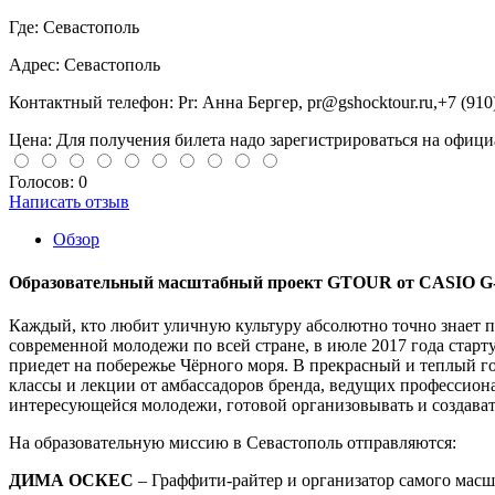
Где:
Севастополь
Адрес:
Севастополь
Контактный телефон:
Pr: Анна Бергер,
pr@gshocktour.ru
,+7 (910
Цена: Для получения билета надо зарегистрироваться на официал
Голосов: 0
Написать отзыв
Обзор
Образовательный масштабный проект GTOUR от CASIO
Каждый, кто любит уличную культуру абсолютно точно знает 
современной молодежи по всей стране, в июле 2017 года стар
приедет на побережье Чёрного моря. В прекрасный и теплый го
классы и лекции от амбассадоров бренда, ведущих профессиона
интересующейся молодежи, готовой организовывать и создавать
На образовательную миссию в Севастополь отправляются:
ДИМА ОСКЕС
– Граффити-райтер и организатор самого масшт