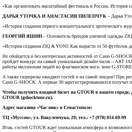
«Как организовать масштабный фестиваль в России. История са
ДАРЬЯ УТОЧКА И АНАСТАСИЯ ПИЛЕПЧУК
– Дарья Ут
«История создания первого концептуального эротического 
ГЕОРГИЙ ЯШИН
– Основатель брендов уличной одежды ZIQ
«История создания ZIQ & YONI: Как вырасти от 50 футболок до
Не обойдется и без интересных активностей от Casio G-SHOC
пройдет конкурс на самый уникальный дизайн часов – ART JA
работы миллионам людей во флагманском мага- зине G-STORE в
А также сюрпризы ожидают гостей и на самой лекции! При реги
Casio G-SHOCK. А первые 30 зарегистрировавшихся получат 
Чтобы получить входной билет на GTOUR в вашем городе, дос
GTOUR (gshocktour.ru).
Адрес магазина «Час пик» в Севастополе:
ТЦ «Муссон», ул. Вакуленчука, 29; тел.: +7 (978) 014-69-99
Итак, гостей GTOUR ждет уникальная атмосфера и возможност