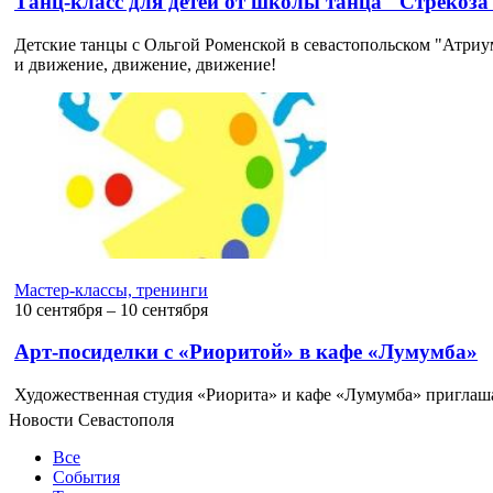
Танц-класс для детей от школы танца "Стрекоза
Детские танцы с Ольгой Роменской в севастопольском "Атриум
и движение, движение, движение!
Мастер-классы, тренинги
10 сентября ‒ 10 сентября
Арт-посиделки с «Риоритой» в кафе «Лумумба»
Художественная студия «Риорита» и кафе «Лумумба» приглаша
Новости Севастополя
Все
События