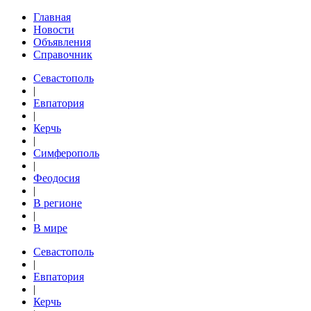
Главная
Новости
Объявления
Справочник
Севастополь
|
Евпатория
|
Керчь
|
Симферополь
|
Феодосия
|
В регионе
|
В мире
Севастополь
|
Евпатория
|
Керчь