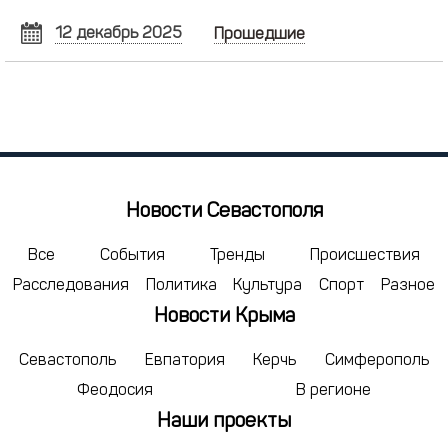
12 декабрь 2025
Прошедшие
ДЕКАБРЬ
2025
Пн
Вт
Ср
Чт
Пт
Сб
Вс
1
2
3
4
5
6
7
8
9
10
11
12
13
14
15
16
17
18
19
20
21
Новости Севастополя
22
23
24
25
26
27
28
29
30
31
1
2
3
4
Все
События
Тренды
Происшествия
Расследования
Политика
Культура
Спорт
Разное
5
6
7
8
9
10
11
Новости Крыма
сегодня
удалить
Севастополь
Евпатория
Керчь
Симферополь
Феодосия
В регионе
Наши проекты