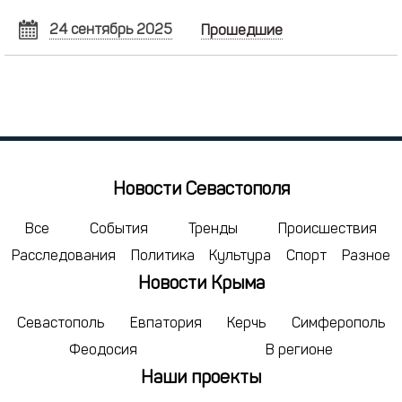
24 сентябрь 2025
Прошедшие
СЕНТЯБРЬ
2025
Пн
Вт
Ср
Чт
Пт
Сб
Вс
1
2
3
4
5
6
7
8
9
10
11
12
13
14
15
16
17
18
19
20
21
Новости Севастополя
22
23
24
25
26
27
28
29
30
1
2
3
4
5
Все
События
Тренды
Происшествия
Расследования
Политика
Культура
Спорт
Разное
6
7
8
9
10
11
12
Новости Крыма
сегодня
удалить
Севастополь
Евпатория
Керчь
Симферополь
Феодосия
В регионе
Наши проекты