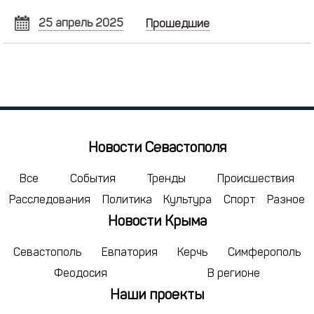
25 апрель 2025
Прошедшие
АПРЕЛЬ
2025
Пн
Вт
Ср
Чт
Пт
Сб
Вс
31
1
2
3
4
5
6
7
8
9
10
11
12
13
14
15
16
17
18
19
20
Новости Севастополя
21
22
23
24
25
26
27
28
29
30
1
2
3
4
Все
События
Тренды
Происшествия
Расследования
Политика
Культура
Спорт
Разное
5
6
7
8
9
10
11
Новости Крыма
сегодня
удалить
Севастополь
Евпатория
Керчь
Симферополь
Феодосия
В регионе
Наши проекты