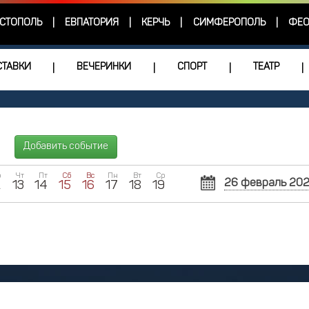
СТОПОЛЬ
ЕВПАТОРИЯ
КЕРЧЬ
СИМФЕРОПОЛЬ
ФЕО
|
|
|
|
ТАВКИ
ВЕЧЕРИНКИ
СПОРТ
ТЕАТР
|
|
|
|
Добавить событие
р
Чт
Пт
Сб
Вс
Пн
Вт
Ср
26 февраль 20
2
13
14
15
16
17
18
19
Пн
Вт
Ср
27
28
2
3
4
10
11
1