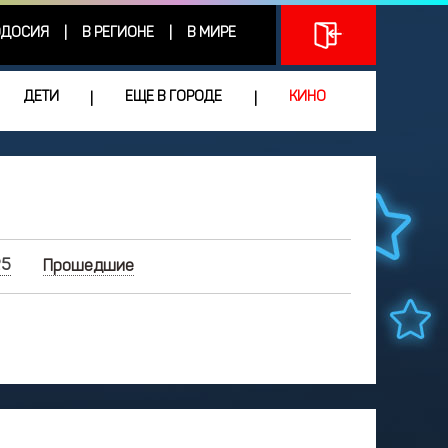
ДОСИЯ
В РЕГИОНЕ
В МИРЕ
|
|
ДЕТИ
ЕЩЕ В ГОРОДЕ
КИНО
|
|
25
Прошедшие
ФЕВРАЛЬ
2025
Чт
Пт
Сб
Вс
9
30
31
1
2
5
6
7
8
9
2
13
14
15
16