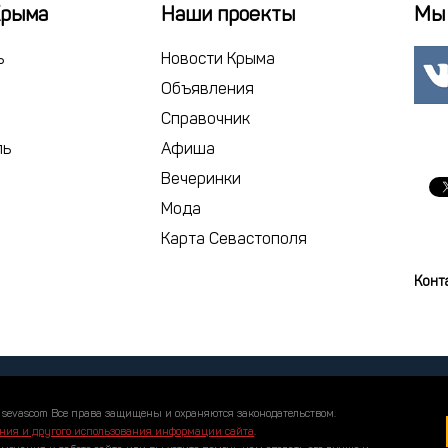
17
18
1
Крыма
Наши проекты
Мы 
24
25
2
ь
Новости Крыма
3
4
Объявления
Справочник
сегодня
ль
Афиша
Вечеринки
Мода
Карта Севастополя
Конт
 sevascom Все права защищены и охраняются законодательством.
ния и другого использования информации сайта
.