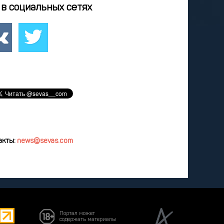
9
20
21
22
23
в социальных сетях
6
27
28
1
2
5
6
7
8
9
удалить
акты:
news@sevas.com
Портал может
содержать материалы