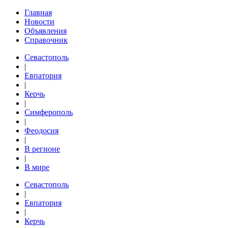
Главная
Новости
Объявления
Справочник
Севастополь
|
Евпатория
|
Керчь
|
Симферополь
|
Феодосия
|
В регионе
|
В мире
Севастополь
|
Евпатория
|
Керчь