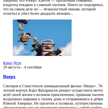
уверены, что Роберт Хансен — приличный семьянин,
владелец пекарни и славный охотник. Никто не подозревал,
что на самом деле он — безжалостный маньяк, который
похитил и убил более двадцати женщин...
Кино
Дети
29 августа ‒ 4 сентября
Вверх
Смотрим в Севастополе анимационный фильм «Вверх». 78-
летний ворчун Карл Фредриксен решает осуществить мечту
всей своей жизни о великом приключении, привязав тысячи
воздушных шариков к своему дому и отправившись в дебри
Южной Америки. Не пролетев и полмили, путешественник
обнаруживает, что он ненароком прихватил с собой крайне