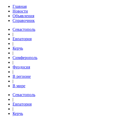
Главная
Новости
Объявления
Справочник
Севастополь
|
Евпатория
|
Керчь
|
Симферополь
|
Феодосия
|
В регионе
|
В мире
Севастополь
|
Евпатория
|
Керчь