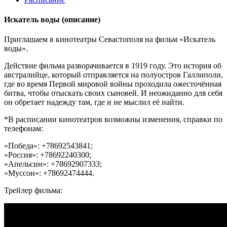
Искатель воды
(описание)
Приглашаем в кинотеатры Севастополя на фильм «Искатель
воды».
Действие фильма разворачивается в 1919 году. Это история об
австралийце, который отправляется на полуостров Галлиполи,
где во время Первой мировой войны проходила ожесточённая
битва, чтобы отыскать своих сыновей. И неожиданно для себя
он обретает надежду там, где и не мыслил её найти.
*В расписании кинотеатров возможны изменения, справки по
телефонам:
«Победа»: +78692543841;
«Россия»: +78692240300;
«Апельсин»: +78692907333;
«Муссон»: +78692474444.
Трейлер фильма: