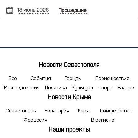
13 июнь 2026
Прошедшие
ИЮНЬ
2026
Пн
Вт
Ср
Чт
Пт
Сб
Вс
1
2
3
4
5
6
7
8
9
10
11
12
13
14
15
16
17
18
19
20
21
Новости Севастополя
22
23
24
25
26
27
28
29
30
1
2
3
4
5
Все
События
Тренды
Происшествия
Расследования
Политика
Культура
Спорт
Разное
6
7
8
9
10
11
12
Новости Крыма
сегодня
удалить
Севастополь
Евпатория
Керчь
Симферополь
Феодосия
В регионе
Наши проекты