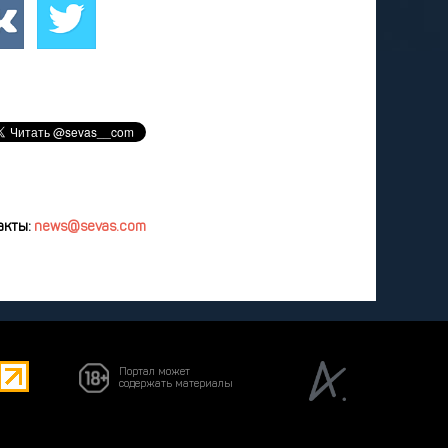
удалить
акты:
news@sevas.com
Портал может
содержать материалы