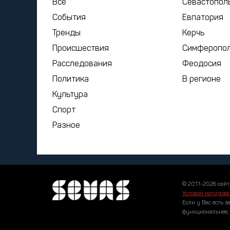
Все
Севастопол
События
Евпатория
Тренды
Керчь
Происшествия
Симферопо
Расследования
Феодосия
Политика
В регионе
Культура
Спорт
Разное
© 2011-2026 сайт
Условия копирова
Если у Вас есть з
функциональнее,