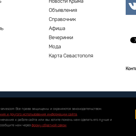
ь
Новости Крыма
Объявления
сегодня
Справочник
ль
Афиша
Вечеринки
Мода
Карта Севастополя
Конт
 sevascom Все права защищены и охраняются законодательством.
ния и другого использования информации сайта
.
амечания к работе сайта или вы хотите помочь нам сделать его лучше и
 сообщите нам через
форму обратной связи