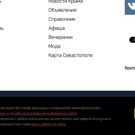
ь
Новости Крыма
Объявления
сегодня
Справочник
ль
Афиша
Вечеринки
Мода
Карта Севастополя
Конт
 sevascom Все права защищены и охраняются законодательством.
ния и другого использования информации сайта
.
амечания к работе сайта или вы хотите помочь нам сделать его лучше и
 сообщите нам через
форму обратной связи