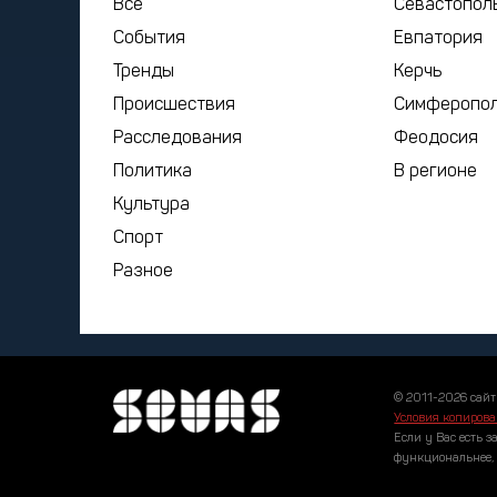
Все
Севастопол
События
Евпатория
Тренды
Керчь
Происшествия
Симферопо
Расследования
Феодосия
Политика
В регионе
Культура
Спорт
Разное
© 2011-2026 сайт
Условия копирова
Если у Вас есть з
функциональнее,