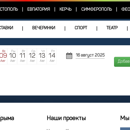
СТОПОЛЬ
ЕВПАТОРИЯ
КЕРЧЬ
СИМФЕРОПОЛЬ
ФЕО
|
|
|
|
ТАВКИ
ВЕЧЕРИНКИ
СПОРТ
ТЕАТР
|
|
|
|
Вс
Пн
Вт
Ср
Чт
Пт
09
10
11
12
13
14
16 август 2025
АВГУСТ
Авг
Авг
Авг
Авг
Авг
Авг
Добав
Пн
Вт
Ср
Чт
28
29
30
31
4
5
6
7
11
12
13
14
18
19
20
21
25
26
27
28
Крыма
Наши проекты
Мы 
1
2
3
4