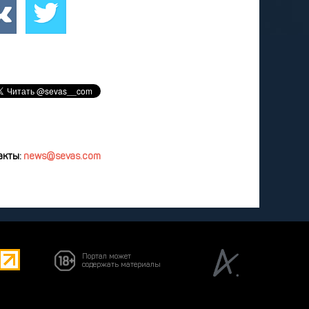
удалить
акты:
news@sevas.com
Портал может
содержать материалы