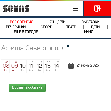
ВСЕ СОБЫТИЯ
КОНЦЕРТЫ
ВЫСТАВКИ
|
|
|
ВЕЧЕРИНКИ
СПОРТ
ТЕАТР
ДЕТИ
|
|
|
|
ЕЩЕ В ГОРОДЕ
КИНО
|
Афиша Севастополя
Сб
Вс
Пн
Вт
Ср
Чт
Пт
08
09
10
11
12
13
14
21 июнь 2025
И
Авг
Авг
Авг
Авг
Авг
Авг
Авг
Пн
Вт
Ср
26
27
28
Добавить событие
2
3
4
9
10
11
16
17
18